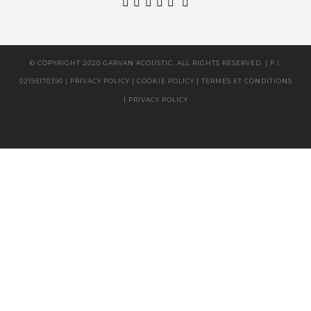
© COPYRIGHT 2020 GARVAN ACOUSTIC. ALL RIGHTS RESERVED. | P.I.
02195170390 |
|
|
PRIVACY POLICY
COOKIE POLICY
TERMES ET CONDITIONS
|
PRIVACY POLICY