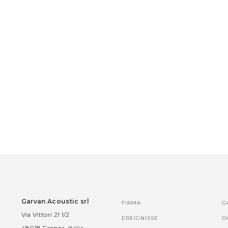
Garvan Acoustic srl
FIRMA
G
Via Vittori 21 1/2
EREIGNISSE
D
48018 Faenza, Italia