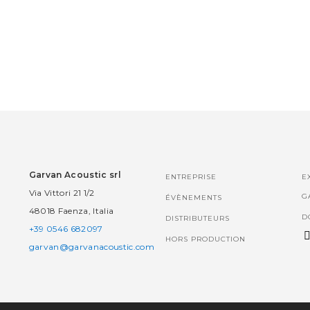
Garvan Acoustic srl
ENTREPRISE
E
Via Vittori 21 1/2
G
ÉVÈNEMENTS
48018 Faenza, Italia
D
DISTRIBUTEURS
+39 0546 682097
HORS PRODUCTION
garvan@garvanacoustic.com